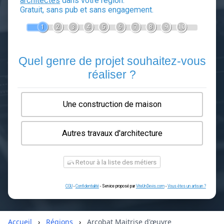
Devis Architecte - constructi
de maison
En 5 minutes, demandez
3 devis comparatifs
architectes
dans votre région.
Gratuit, sans pub et sans engagement.
1
2
3
4
5
6
7
8
9
1
Quel genre de projet souhaitez
réaliser ?
Une construction de maison
Autres travaux d'architecture
Accueil
›
Régions
›
Arcobat Maitrise d'œuvre