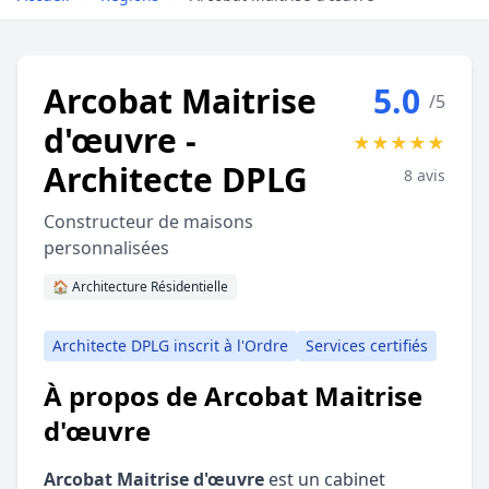
Retour à la liste des métiers
Arcobat Maitrise
5.0
/5
CGU
-
Confidentialité
- Service proposé par
ViteUnDevis.com
-
Vous êtes
d'œuvre -
★
★
★
★
★
Architecte DPLG
8 avis
Constructeur de maisons
personnalisées
🏠 Architecture Résidentielle
Architecte DPLG inscrit à l'Ordre
Services certifiés
À propos de Arcobat Maitrise
d'œuvre
Arcobat Maitrise d'œuvre
est un cabinet